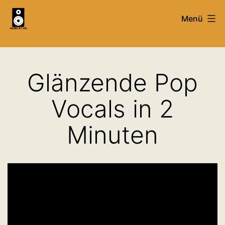
Zum
Menü
Inhalt
springen
Mixing,
Mastering
Glänzende Pop
&
Recording
Vocals in 2
Service
Minuten
&
Tutorials
-
MusicByVgl