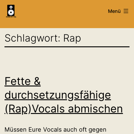
Zum
Menü
Inhalt
springen
Mixing,
Schlagwort:
Rap
Mastering
&
Recording
Service
&
Fette &
Tutorials
durchsetzungsfähige
-
(Rap)Vocals abmischen
MusicByVgl
Müssen Eure Vocals auch oft gegen