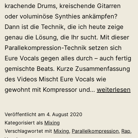
krachende Drums, kreischende Gitarren
oder voluminöse Synthies ankämpfen?
Dann ist die Technik, die ich heute zeige
genau die Lösung, die Ihr sucht. Mit dieser
Parallekompression-Technik setzen sich
Eure Vocals gegen alles durch – auch fertig
gemischte Beats. Kurze Zusammenfassung
des Videos Mischt Eure Vocals wie
Fette
gewohnt mit Kompressor und…
weiterlesen
&
durchsetzung
Veröffentlicht am
4. August 2020
(Rap)Vocals
Kategorisiert als
Mixing
abmischen
Verschlagwortet mit
Mixing
,
Parallelkompression
,
Rap
,