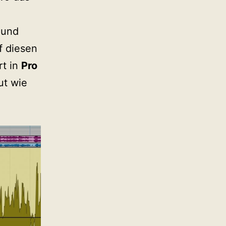
 und
f diesen
rt in
Pro
ut wie