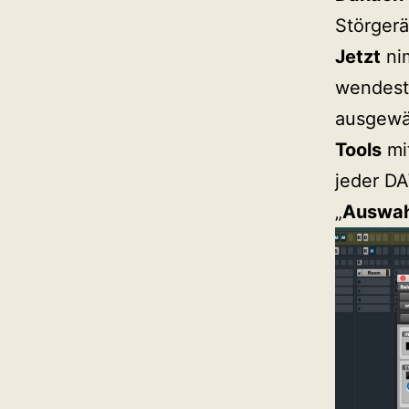
Störgerä
Jetzt
ni
wendest
ausgewäh
Tools
mit
jeder DA
„
Auswah