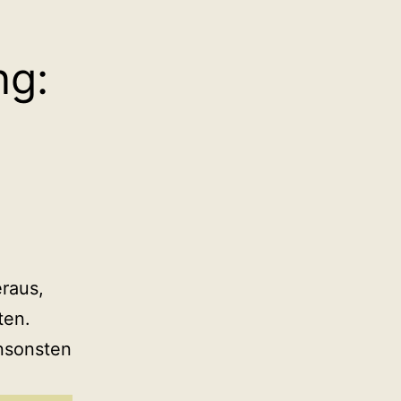
ng:
eraus,
ten.
Ansonsten