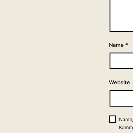
Name
*
Website
Name,
Komme