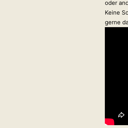
MusicByVgl
oder and
Keine So
gerne da