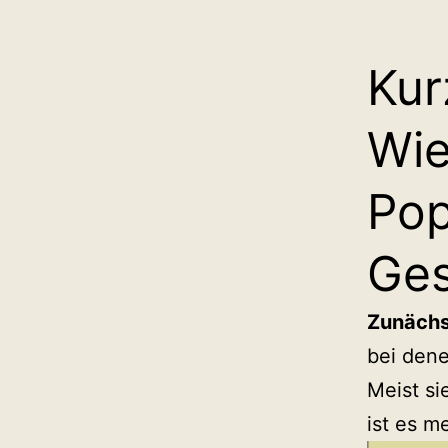
Kur
Wie
Pop
Ge
Zunächs
bei dene
Meist si
ist es m