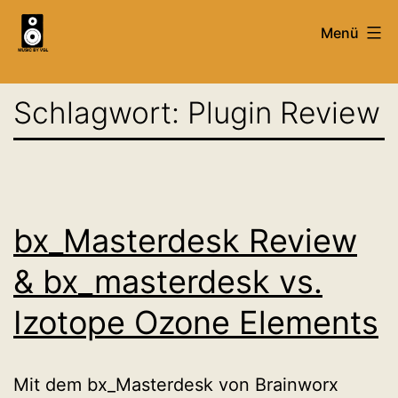
Zum
Menü
Inhalt
springen
Mixing,
Schlagwort:
Plugin Review
Mastering
&
Recording
Service
&
bx_Masterdesk Review
Tutorials
& bx_masterdesk vs.
-
Izotope Ozone Elements
MusicByVgl
Mit dem bx_Masterdesk von Brainworx