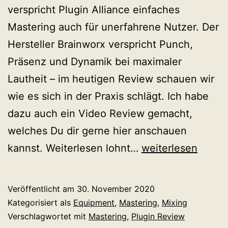
verspricht Plugin Alliance einfaches
Mastering auch für unerfahrene Nutzer. Der
Hersteller Brainworx verspricht Punch,
Präsenz und Dynamik bei maximaler
Lautheit – im heutigen Review schauen wir
wie es sich in der Praxis schlägt. Ich habe
dazu auch ein Video Review gemacht,
welches Du dir gerne hier anschauen
bx_Masterdesk
kannst. Weiterlesen lohnt…
weiterlesen
Review
&
Veröffentlicht am
30. November 2020
bx_masterdesk
Kategorisiert als
Equipment
,
Mastering
,
Mixing
vs.
Verschlagwortet mit
Mastering
,
Plugin Review