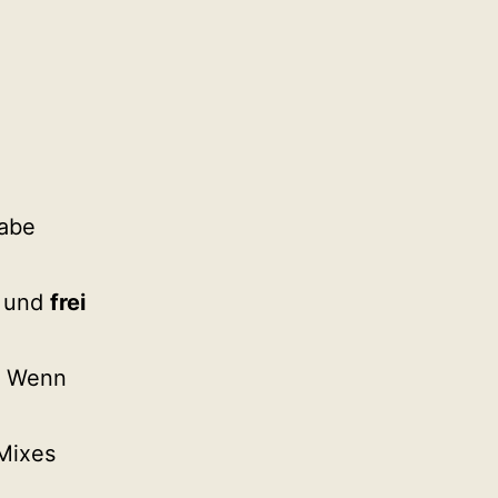
habe
und
frei
. Wenn
 Mixes