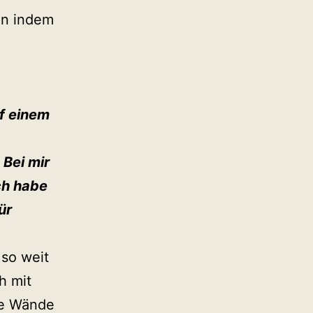
en indem
uf einem
Bei mir
Ich habe
ür
 so weit
h mit
ie Wände