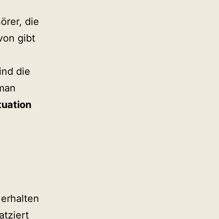
örer, die
von gibt
ind die
 man
tuation
 erhalten
tziert