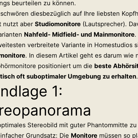
ngs beurteilen zu können.
chwören diesbezüglich auf Ihre liebsten Kopfh
t nutzt aber
Studiomonitore
(Lautsprecher). Da
arianten
Nahfeld- Midfield- und Mainmonitore
.
eitesten verbreitete Variante in Homestudios s
monitore
. In diesem Artikel geht es darum wie
hörmonitore positioniert um die
beste Abhörsi
stisch oft suboptimaler Umgebung zu erhalten
.
ndlage 1:
reopanorama
ptimales Stereobild mit guter Phantommitte zu
 einfacher Grundsatz: Die
Monitore
müssen so pla