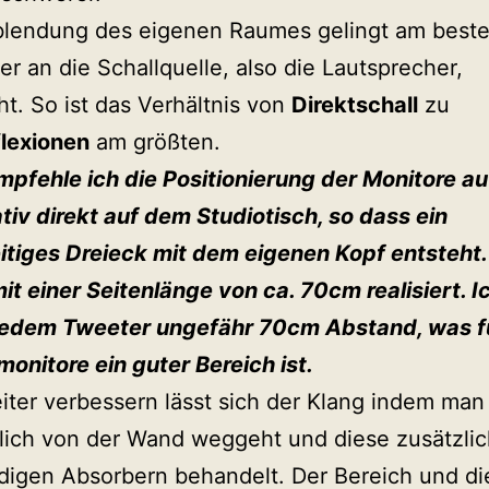
blendung des eigenen Raumes gelingt am best
r an die Schallquelle, also die Lautsprecher,
t. So ist das Verhältnis von
Direktschall
zu
lexionen
am größten.
pfehle ich die Positionierung der Monitore a
tiv direkt auf dem Studiotisch, so dass ein
itiges Dreieck mit dem eigenen Kopf entsteht.
mit einer Seitenlänge von ca. 70cm realisiert. 
 jedem Tweeter ungefähr 70cm Abstand, was f
onitore ein guter Bereich ist.
ter verbessern lässt sich der Klang indem man
ich von der Wand weggeht und diese zusätzlic
digen Absorbern behandelt. Der Bereich und d