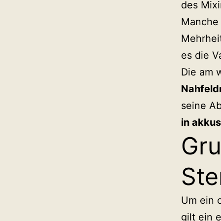
MusicByVgl
des Mixi
Manche s
Mehrhei
es die V
Die am w
Nahfeld
seine Ab
in akku
Gru
Ste
Um ein o
gilt ein