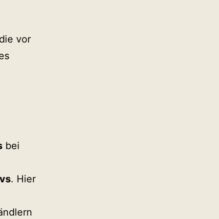
die vor
es
s
bei
ivs
. Hier
ändlern