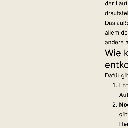
der
Lau
draufst
Das äuße
allem de
andere 
Wie 
entk
Dafür gi
En
Auf
No
gib
Her