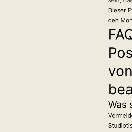
sein, da
Dieser 
den Mon
FAQ
Pos
von
bea
Was 
Vermeide
Studioti