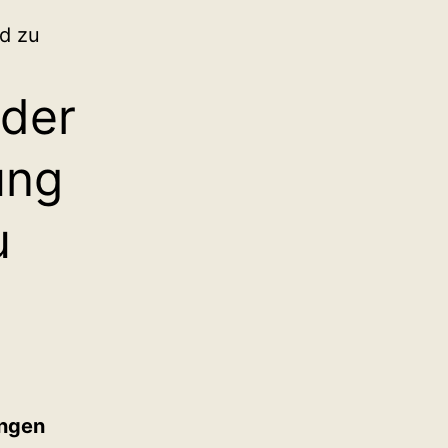
d zu
 der
ung
u
ngen