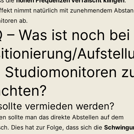
ss die
hohen Frequenzen verfälscht klingen
.
Effekt nimmt natürlich mit zunehmendem Abstan
itoren ab.
 – Was ist noch bei
itionierung/Aufstell
 Studiomonitoren z
chten?
sollte vermieden werden?
n sollte man das direkte Abstellen auf dem
sch. Dies hat zur Folge, dass sich die
Schwingu