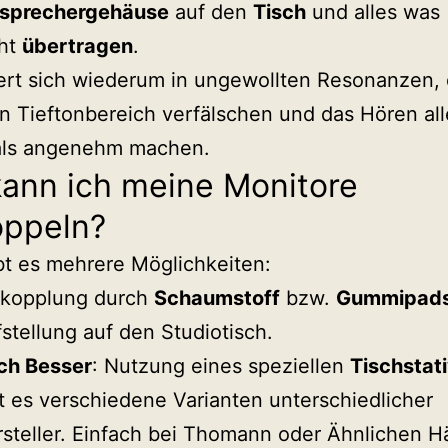
tsprechergehäuse
auf den
Tisch
und alles was
eht
übertragen
.
rt sich wiederum in ungewollten Resonanzen, 
n Tieftonbereich verfälschen und das Hören all
als angenehm machen.
kann ich meine Monitore
oppeln?
bt es mehrere Möglichkeiten:
tkopplung durch
Schaumstoff
bzw.
Gummipad
stellung auf den Studiotisch.
ch Besser
: Nutzung eines speziellen
Tischstat
t es verschiedene Varianten unterschiedlicher
steller. Einfach bei Thomann oder Ähnlichen H