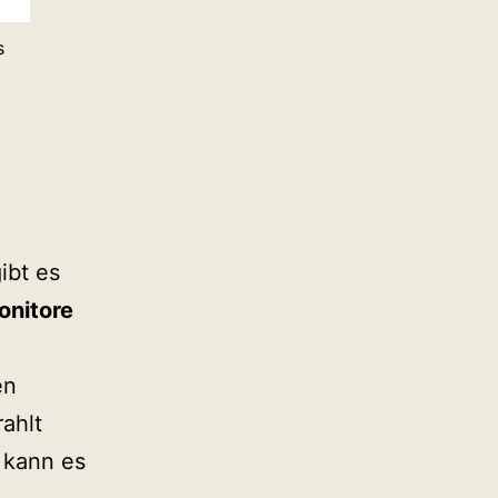
s
ibt es
onitore
en
ahlt
 kann es