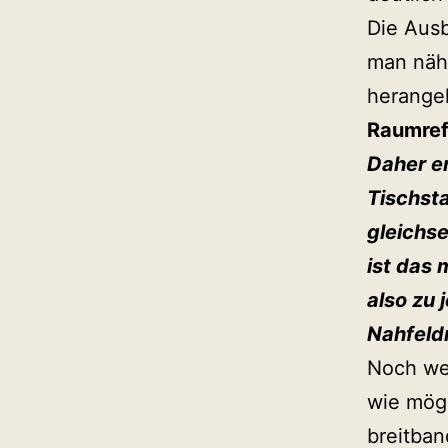
Die Aus
man nähe
herangeh
Raumref
Daher em
Tischsta
gleichse
ist das 
also zu
Nahfeldm
Noch wei
wie mögl
breitban