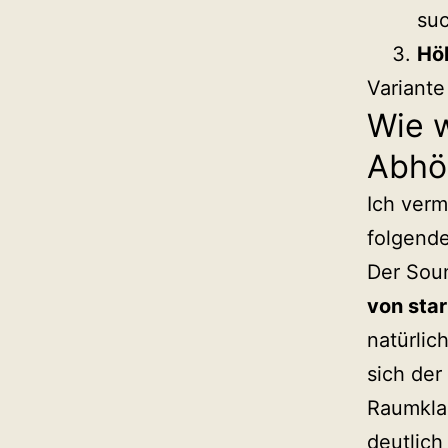
su
Hö
Variante
Wie w
Abhö
Ich verm
folgend
Der Sou
von sta
natürli
sich de
Raumklan
deutlich