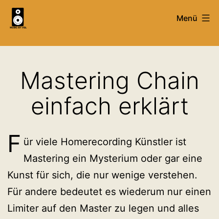
Zum
Menü
Inhalt
springen
Mixing,
Mastering
Mastering Chain
&
Recording
einfach erklärt
Service
&
F
ür viele Homerecording Künstler ist
Tutorials
Mastering ein Mysterium oder gar eine
-
Kunst für sich, die nur wenige verstehen.
MusicByVgl
Für andere bedeutet es wiederum nur einen
Limiter auf den Master zu legen und alles